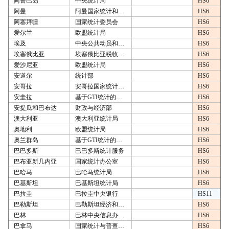
阿鲁巴岛
中央统计局
HS6
阿曼
阿曼国家统计和信息中心
HS6
阿塞拜疆
国家统计委员会
HS6
爱尔兰
欧盟统计局
HS6
埃及
中央公共动员和统计局
HS6
埃塞俄比亚
埃塞俄比亚税收和海关管理局
HS6
爱沙尼亚
欧盟统计局
HS6
安道尔
统计部
HS6
安哥拉
安哥拉国家统计局（2009年1月-2014年12月），安哥拉税务总局（2015年1月-）
HS6
安圭拉
基于GTI统计的计算
HS6
安提瓜和巴布达
财政与经济部
HS6
澳大利亚
澳大利亚统计局
HS6
奥地利
欧盟统计局
HS6
奥兰群岛
基于GTI统计的计算
HS6
巴巴多斯
巴巴多斯统计服务
HS6
巴布亚新几内亚
国家统计办公室
HS6
巴哈马
巴哈马统计局
HS6
巴基斯坦
巴基斯坦统计局
HS6
巴拉圭
巴拉圭中央银行
HS11
巴勒斯坦
巴勒斯坦经济和贸易部（2009年1月-2016年12月），巴勒斯坦中央统计局（PCBS）（2017年1月-）
HS6
巴林
巴林中央信息办公室
HS6
巴拿马
国家统计与普查研究所
HS6