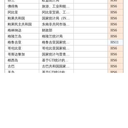
芬兰
欧盟统计局
HS6
佛得角
旅游、工业和能源部
HS6
冈比亚
冈比亚贸易、工业、区域一体化和就业部
HS6
刚果共和国
国家统计局（INS）
HS6
刚果民主共和国
东南非共同市场（2014年1月-2014年12月），国家统计研究所（2015年1月-）
HS6
格林纳达
财政部
HS6
格陵兰岛
格陵兰统计局
HS6
格鲁吉亚
格鲁吉亚国家统计办公室
HS11
哥伦比亚
哥伦比亚国家税务和海关局（2007年1月-2021年12月），国家统计局（DANE）（2022年1月-）
HS6
哥斯达黎加
国家统计与普查研究所
HS6
根西岛
基于GTI统计的计算
HS6
古巴
古巴共和国国家统计与信息办公室
HS6
关岛
基于GTI统计的计算
HS6
圭亚那
圭亚那统计局
HS6
哈萨克斯坦
财政部国家税务委员会
HS6
海地
出口：海地统计与信息研究所（IHSI），进口：海地海关总署（AGD）
HS6
韩国
韩国国际贸易协会
HS10
赫德岛和麦克唐纳群岛
基于GTI统计的计算
HS6
荷兰
欧盟统计局
HS6
荷属安的列斯群岛
中央统计局
HS6
荷属圣马丁岛
基于GTI统计的计算
HS6
黑山
欧盟统计局
HS6