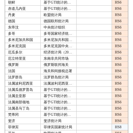
朝鲜
基于GTI统计的计算
HS6
赤道几内亚
基于GTI统计的计算
HS6
丹麦
欧盟统计局
HS6
德国
德国联邦统计局
HS6
东帝汶
中央统计组织
HS6
多哥
多哥国家经济统计研究所
HS6
多米尼加共和国
多米尼加共和国国家统计局
HS6
多米尼克国
多米尼克国中央统计局
HS6
厄瓜多尔
经济统计局（2010年1月-2013年12月），厄瓜多尔中央银行（2014年1月-）
HS6
厄立特里亚
东南非共同市场
HS6
俄罗斯
俄罗斯联邦海关
HS6
法国
海关和间接税总署
HS6
法罗群岛
法罗群岛统计局
HS6
法属波利尼西亚
法属波利尼西亚统计研究所
HS6
法属瓜德罗普岛
基于GTI统计的计算
HS6
法属圭亚那
基于GTI统计的计算
HS6
法属南部领地
基于GTI统计的计算
HS6
法属圣马丁岛
基于GTI统计的计算
HS6
梵蒂冈
基于GTI统计的计算
HS6
斐济
斐济统计局
HS6
菲律宾
菲律宾国家统计局
HS8