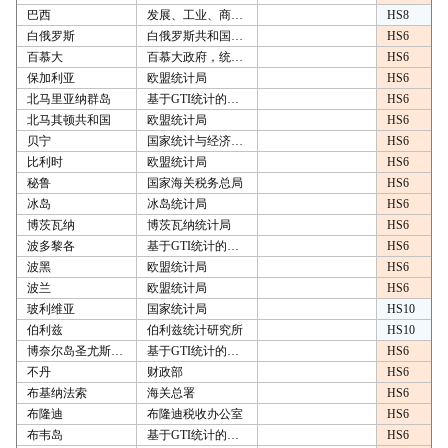
巴西
发展、工业、商业和服务部
HS8
白俄罗斯
白俄罗斯共和国国家统计委员会
HS6
百慕大
百慕大政府，统计局
HS6
保加利亚
欧盟统计局
HS6
北马里亚纳群岛
基于GTI统计的计算
HS6
北马其顿共和国
欧盟统计局
HS6
贝宁
国家统计与经济分析研究所
HS6
比利时
欧盟统计局
HS6
秘鲁
国家海关税务总局
HS6
冰岛
冰岛统计局
HS6
博茨瓦纳
博茨瓦纳统计局
HS6
波多黎各
基于GTI统计的计算
HS6
波黑
欧盟统计局
HS6
波兰
欧盟统计局
HS6
玻利维亚
国家统计局
HS10
伯利兹
伯利兹统计研究所
HS10
博奈尔岛圣尤斯特歇斯岛和萨巴岛
基于GTI统计的计算
HS6
不丹
财政部
HS6
布基纳法索
海关总署
HS6
布隆迪
布隆迪税收办公室
HS6
布韦岛
基于GTI统计的计算
HS6