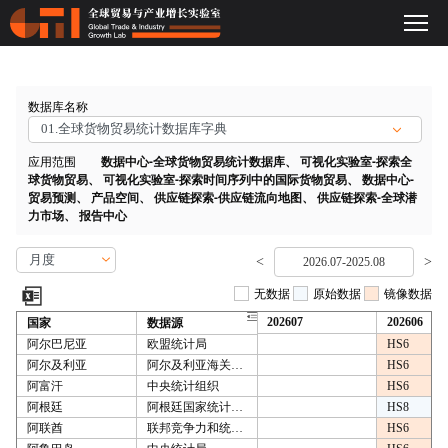
数据库名称
应用范围
数据中心-全球货物贸易统计数据库
、
可视化实验室-探索全
球货物贸易
、
可视化实验室-探索时间序列中的国际货物贸易
、
数据中心-
贸易预测
、
产品空间
、
供应链探索-供应链流向地图
、
供应链探索-全球潜
力市场
、
报告中心
<
>
2026.07-2025.08
无数据
原始数据
镜像数据
国家
数据源
202607
202606
阿尔巴尼亚
欧盟统计局
HS6
阿尔及利亚
阿尔及利亚海关办公室
HS6
阿富汗
中央统计组织
HS6
阿根廷
阿根廷国家统计与普查研究所
HS8
阿联酋
联邦竞争力和统计中心
HS6